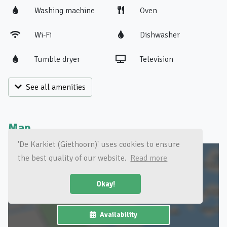
Washing machine
Oven
Wi-Fi
Dishwasher
Tumble dryer
Television
See all amenities
Map
'De Karkiet (Giethoorn)' uses cookies to ensure
the best quality of our website.
Read more
Okay!
Click for a map of the area
Availability