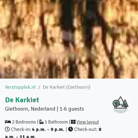
Verstopplek.nl
De Karkiet (Giethoorn)
De Karkiet
Giethoorn, Nederland | 1-6 guests
2 Bedrooms |
1 Bathroom |
View layout
Check-in:
4 p.m. - 9 p.m.
|
Check-out:
8
a.m. - 11 a.m.